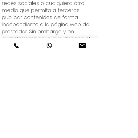
redes sociales o cualquiera otro
medio que permita a terceros
publicar contenidos de forma
independiente a la página web del
prestador. Sin embargo y en
cumplimiento de lo que dispone el
art. 11 y 16 de la LSSICE, el prestador se
pone a disposición de todos los
usuarios, autoridades y fuerzas de
seguridad, y colaborando de forma
activa en la retirada o, cuando sea
necesario, el bloqueo de todos
aquellos contenidos que puedan
afectar o contravenir la legislación
nacional, o internacional, derechos
de terceros o la moral y el orden
público. En caso de que el usuario
considere que puede existir algún
contenido que pudiera ser
susceptible de esta clasificación, se