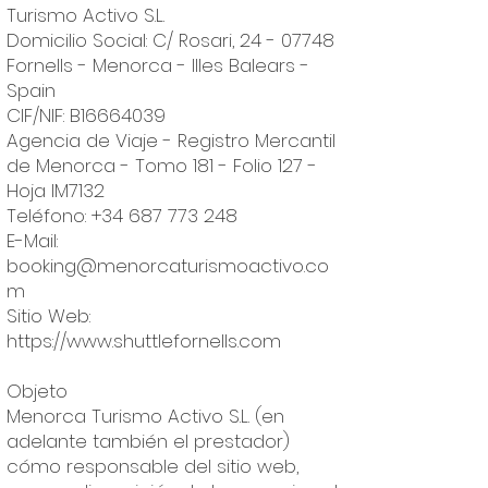
Turismo Activo S.L.
Domicilio Social: C/ Rosari,
24 - 07748
Fornells - Menorca - Illes Balears -
Spain
CIF/NIF: B16664039
Agencia de Viaje - Registro Mercantil
de Menorca - Tomo 181 - Folio 127 -
Hoja IM7132
Teléfono:
+34 687 773 248
E-Mail:
booking@menorcaturismoactivo.co
m
Sitio Web:
https://www.shuttlefornells.com
Objeto
Menorca Turismo Activo S.L. (en
adelante también el prestador)
cómo responsable del sitio web,