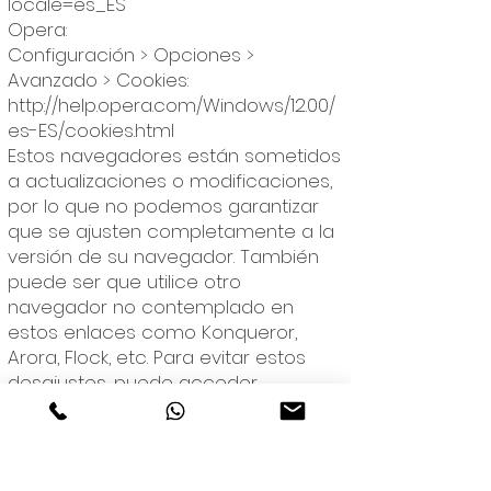
locale=es_ES
Opera:
Configuración > Opciones >
Avanzado > Cookies:
http://help.opera.com/Windows/12.00/
es-ES/cookies.html
Estos navegadores están sometidos
a actualizaciones o modificaciones,
por lo que no podemos garantizar
que se ajusten completamente a la
versión de su navegador. También
puede ser que utilice otro
navegador no contemplado en
estos enlaces como Konqueror,
Arora, Flock, etc. Para evitar estos
desajustes, puede acceder
directamente desde las opciones
de su navegador, generalmente en
el menú de 'Opciones' en la sección
de 'Privacidad'. (Por favor, consulte la