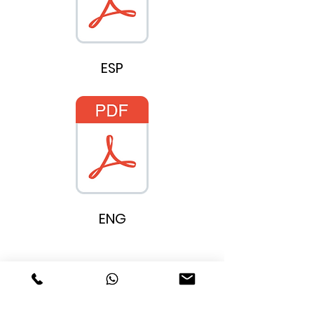
ESP
ENG
Menorca Turismo Activo SL - B16664039 -