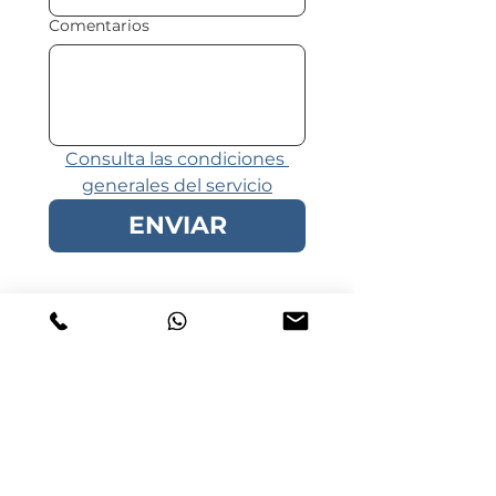
Comentarios
Consulta las condiciones 
generales del servicio
ENVIAR
No se aceptan peticiones de
reservas con menos de 24h
de antelación sobre la fecha
del servicio.