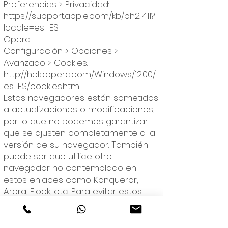
Preferencias > Privacidad:
https://support.apple.com/kb/ph21411?
locale=es_ES
Opera:
Configuración > Opciones >
Avanzado > Cookies:
http://help.opera.com/Windows/12.00/
es-ES/cookies.html
Estos navegadores están sometidos
a actualizaciones o modificaciones,
por lo que no podemos garantizar
que se ajusten completamente a la
versión de su navegador. También
puede ser que utilice otro
navegador no contemplado en
estos enlaces como Konqueror,
Arora, Flock, etc. Para evitar estos
desajustes, puede acceder
directamente desde las opciones
de su navegador, generalmente en