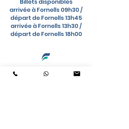
Billets disponibles
arrivée à Fornells 09h30 /
départ de Fornells 13h45
arrivée à Fornells 13h30 /
départ de Fornells 18h00
Menorca Turismo Activo SL - B16664039 -
Agencia de Viaje - AV0033ME
C/Rosari
24 - 07748
Fornells - Menorca -
Islas Baleares - España
booking@menorcaturismoactivo.com
Tel:
+34 608 356 971
Politica de privacidad
-
Avisos Legales
-
Cookies
Shuttle Fornells @2025 All Rights Reserved